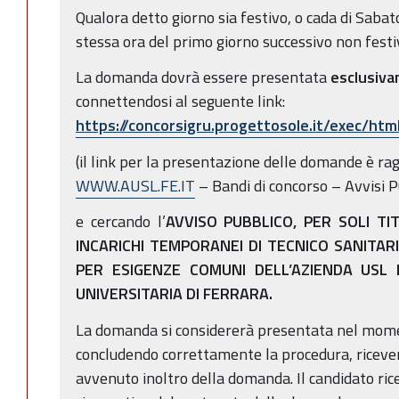
Qualora detto giorno sia festivo, o cada di Sabat
stessa ora del primo giorno successivo non festi
La domanda dovrà essere presentata
esclusiva
connettendosi al seguente link:
https://concorsigru.progettosole.it/exec/ht
(il link per la presentazione delle domande è rag
WWW.AUSL.FE.IT
– Bandi di concorso – Avvisi 
e cercando l’
AVVISO PUBBLICO, PER SOLI TI
INCARICHI TEMPORANEI DI TECNICO SANITAR
PER ESIGENZE COMUNI DELL’AZIENDA USL 
UNIVERSITARIA DI FERRARA.
La domanda si considererà presentata nel moment
concludendo correttamente la procedura, ricever
avvenuto inoltro della domanda. Il candidato ricev