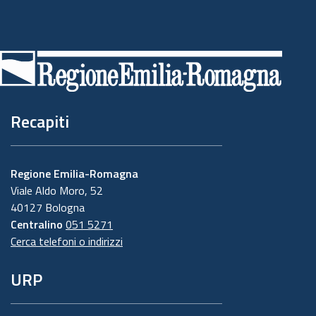
Piè
di
pagina
Recapiti
Regione Emilia-Romagna
Viale Aldo Moro, 52
40127 Bologna
Centralino
051 5271
Cerca telefoni o indirizzi
URP