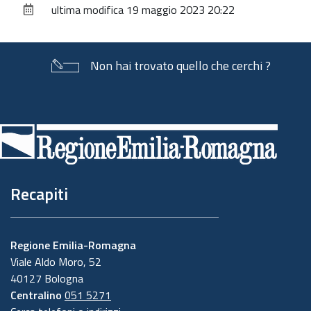
ultima modifica
19 maggio 2023 20:22
documento
Non hai trovato quello che cerchi ?
Piè
di
pagina
Recapiti
Regione Emilia-Romagna
Viale Aldo Moro, 52
40127 Bologna
Centralino
051 5271