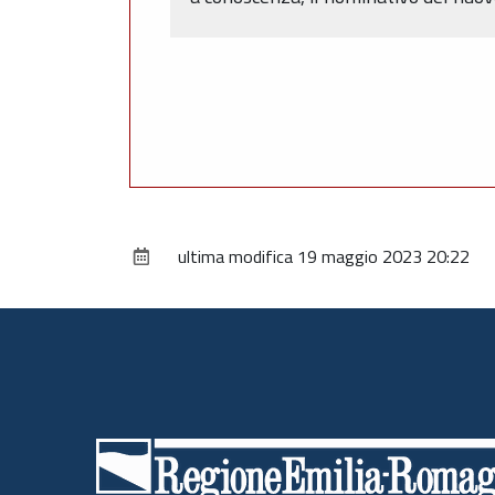
ultima modifica
19 maggio 2023 20:22
Piè
di
pagina