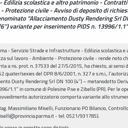
- Edilizia scolastica e altro patrimonio - Contratti
 Protezione civile - Avviso di deposito di richies
enominato “Allacciamento Dusty Rendering Srl D
(6’’) variante per inserimento PIDS n. 13996/1.1”
a - Servizio Strade e Infrastrutture - Edilizia scolastica e 
ezza sul lavoro - Ambiente - Protezione civile - rende noto
 a ns. prot. n. 37533 del 27/5/2015, ha chiesto, ai sensi dell
 52 quater/sexies del DPR 8/6/2001, n. 327 e s.m.i., l’autori
nto Dusty Rendering Srl DN 100 (4’’) – metanodotto Deriva
6/1.1” in comune di Polesine P.se e Zibello (PR). Per le ope
l provvedimento autorizzatorio comporta variante allo strume
ag. Massimiliano Miselli, Funzionario PO Bilancio, Controllo
iselli@provincia.parma.it - tel. 0521/931785).
lle opere in oggetto sono distinti: