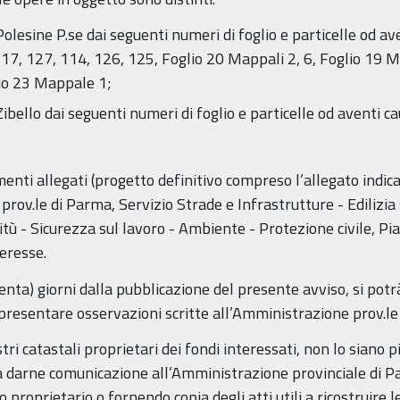
olesine P.se dai seguenti numeri di foglio e particelle od ave
7, 127, 114, 126, 125, Foglio 20 Mappali 2, 6, Foglio 19 Map
lio 23 Mappale 1;
ibello dai seguenti numeri di foglio e particelle od aventi c
menti allegati (progetto definitivo compreso l’allegato indi
rov.le di Parma, Servizio Strade e Infrastrutture - Edilizia 
itù - Sicurezza sul lavoro - Ambiente - Protezione civile, Pi
eresse.
enta) giorni dalla pubblicazione del presente avviso, si potr
esentare osservazioni scritte all’Amministrazione prov.le
stri catastali proprietari dei fondi interessati, non lo siano p
darne comunicazione all’Amministrazione provinciale di Par
proprietario o fornendo copia degli atti utili a ricostruire 