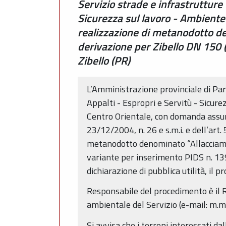
Servizio strade e infrastrutture 
Sicurezza sul lavoro - Ambiente -
realizzazione di metanodotto d
derivazione per Zibello DN 150 
Zibello (PR)
L’Amministrazione provinciale di Parm
Appalti - Espropri e Servitù - Sicur
Centro Orientale, con domanda assunta
23/12/2004, n. 26 e s.m.i. e dell’art.
metanodotto denominato “Allacciame
variante per inserimento PIDS n. 1399
dichiarazione di pubblica utilità, i
Responsabile del procedimento è il R
ambientale del Servizio (e-mail: m.m
Si avvisa che i terreni interessati da