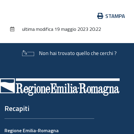
Azioni
STAMPA
sul
ultima modifica
19 maggio 2023 20:22
documento
Non hai trovato quello che cerchi ?
Piè
di
pagina
Recapiti
Regione Emilia-Romagna