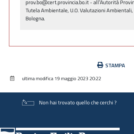
prov.bo@cert.provincia.bo.it - all’Autorità Prov
Tutela Ambientale, U.O. Valutazioni Ambientali,
Bologna.
Azioni
STAMPA
sul
ultima modifica
19 maggio 2023 20:22
documento
Non hai trovato quello che cerchi ?
Piè
di