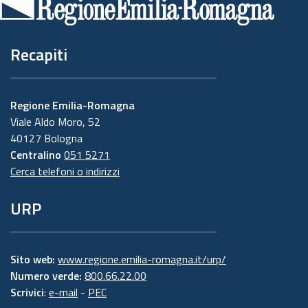
pagina
Recapiti
Regione Emilia-Romagna
Viale Aldo Moro, 52
40127 Bologna
Centralino
051 5271
Cerca telefoni o indirizzi
URP
Sito web:
www.regione.emilia-romagna.it/urp/
Numero verde:
800.66.22.00
Scrivici
:
e-mail
-
PEC