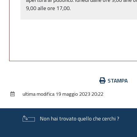
9,00 alle ore 17,00.
Azioni
STAMPA
sul
ultima modifica
19 maggio 2023 20:22
documento
Non hai trovato quello che cerchi ?
Piè