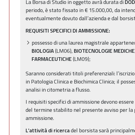
La Borsa di Studio in oggetto avrà durata di
DODI
periodo, è stato fissato in € 15.000,00, da inten
eventualmente dovuto dall’azienda e dal borsis
REQUISITI SPECIFICI DI AMMISSIONE:
possesso di una laurea magistrale appartenent
BIOLOGIA
(LM06),
BIOTECNOLOGIE MEDICHE,
FARMACEUTICHE
(LM09);
Saranno considerati titoli preferenziali: l’iscrizi
in Patologia Clinica e Biochimica Clinica; il poss
analisi in citometria a flusso.
I requisiti specifici di ammissione devono essere
del termine stabilito nel presente avviso per l
ammissione.
L’attività di ricerca
del borsista sarà principalme