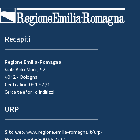
di
pagina
Recapiti
Regione Emilia-Romagna
Viale Aldo Moro, 52
40127 Bologna
Centralino
051 5271
Cerca telefoni o indirizzi
URP
Sito web:
www.regione.emilia-romagna.it/urp/
Numero verde:
800.66.22.00