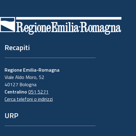
Piè
di
pagina
Recapiti
Regione Emilia-Romagna
Viale Aldo Moro, 52
40127 Bologna
Centralino
051 5271
Cerca telefoni o indirizzi
URP