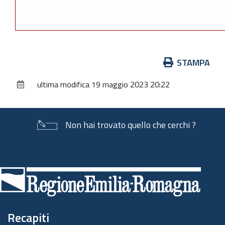
Azioni
STAMPA
sul
ultima modifica
19 maggio 2023 20:22
documento
Non hai trovato quello che cerchi ?
Piè
di
pagina
Recapiti