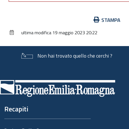
Azioni
STAMPA
sul
ultima modifica
19 maggio 2023 20:22
documento
Non hai trovato quello che cerchi ?
Piè
di
pagina
Recapiti