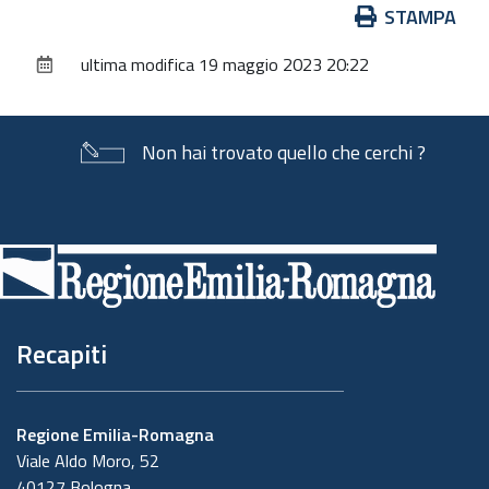
Azioni
STAMPA
sul
ultima modifica
19 maggio 2023 20:22
documento
Non hai trovato quello che cerchi ?
Piè
di
pagina
Recapiti
Regione Emilia-Romagna
Viale Aldo Moro, 52
40127 Bologna