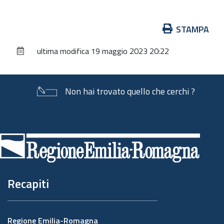
Azioni
STAMPA
sul
ultima modifica
19 maggio 2023 20:22
documento
Non hai trovato quello che cerchi ?
Piè
di
pagina
Recapiti
Regione Emilia-Romagna