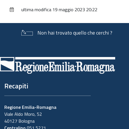
sul
ultima modifica
19 maggio 2023 20:22
documento
Non hai trovato quello che cerchi ?
Piè
di
pagina
Recapiti
Regione Emilia-Romagna
Viale Aldo Moro, 52
40127 Bologna
Centralino
051 5271