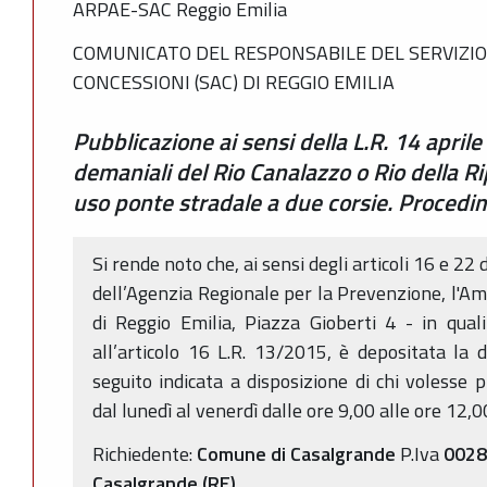
ARPAE-SAC Reggio Emilia
COMUNICATO DEL RESPONSABILE DEL SERVIZIO
CONCESSIONI (SAC) DI REGGIO EMILIA
Pubblicazione ai sensi della L.R. 14 aprile
demaniali del Rio Canalazzo o Rio della R
uso ponte stradale a due corsie. Proced
Si rende noto che, ai sensi degli articoli 16 e 22 
dell’Agenzia Regionale per la Prevenzione, l'Am
di Reggio Emilia, Piazza Gioberti 4 - in qua
all’articolo 16 L.R. 13/2015, è depositata la
seguito indicata a disposizione di chi volesse 
dal lunedì al venerdì dalle ore 9,00 alle ore 12,0
Richiedente:
Comune di Casalgrande
P.Iva
0028
Casalgrande (RE)