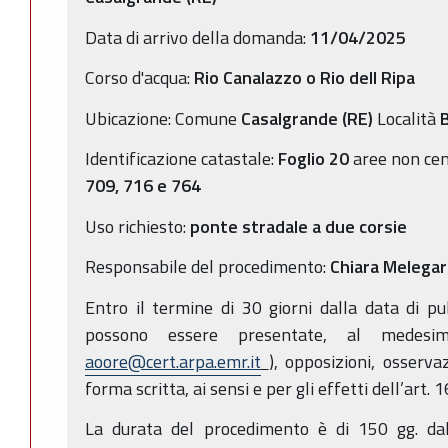
Data di arrivo della domanda:
11/04/2025
Corso d'acqua:
Rio Canalazzo o Rio dell Ripa
Ubicazione: Comune
Casalgrande (RE)
Località
B
Identificazione catastale:
Foglio 20
aree non cen
709, 716 e 764
Uso richiesto:
ponte stradale a due corsie
Responsabile del procedimento:
Chiara Melegar
Entro il termine di 30 giorni dalla data di p
possono essere presentate, al medesi
aoore@cert.arpa.emr.it
), opposizioni, osserv
forma scritta, ai sensi e per gli effetti dell’art. 
La durata del procedimento è di 150 gg. dal