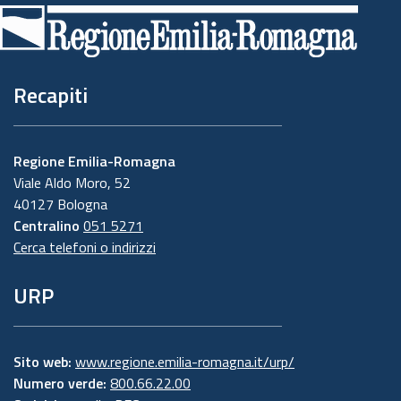
di
pagina
Recapiti
Regione Emilia-Romagna
Viale Aldo Moro, 52
40127 Bologna
Centralino
051 5271
Cerca telefoni o indirizzi
URP
Sito web:
www.regione.emilia-romagna.it/urp/
Numero verde:
800.66.22.00