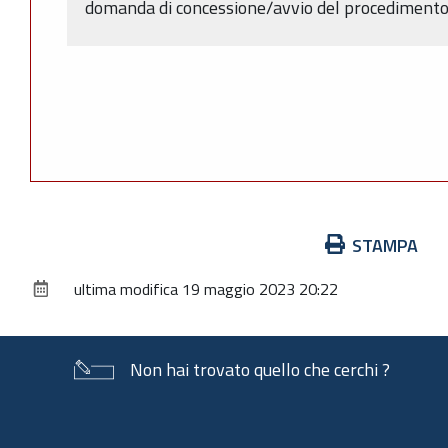
domanda di concessione/avvio del procedimento (
Azioni
STAMPA
sul
ultima modifica
19 maggio 2023 20:22
documento
Non hai trovato quello che cerchi ?
Piè