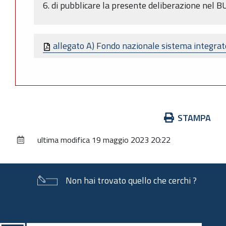
6. di pubblicare la presente deliberazione nel 
allegato A) Fondo nazionale sistema integra
Azioni
STAMPA
sul
ultima modifica
19 maggio 2023 20:22
documento
Non hai trovato quello che cerchi ?
Piè
di