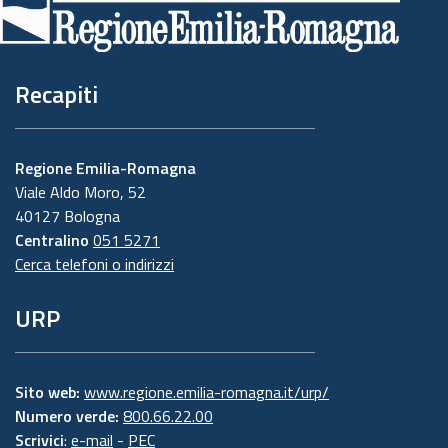
pagina
Recapiti
Regione Emilia-Romagna
Viale Aldo Moro, 52
40127 Bologna
Centralino
051 5271
Cerca telefoni o indirizzi
URP
Sito web:
www.regione.emilia-romagna.it/urp/
Numero verde:
800.66.22.00
Scrivici
:
e-mail
-
PEC