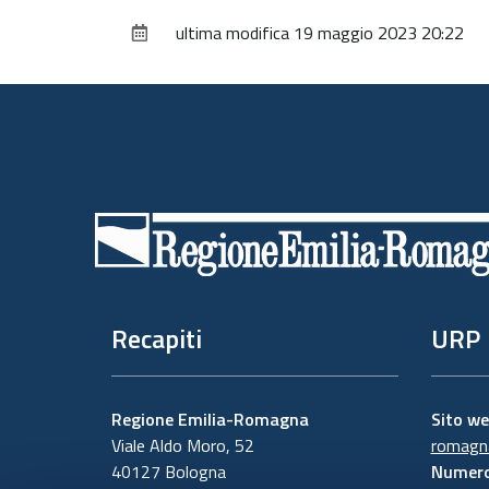
ultima modifica
19 maggio 2023 20:22
Piè
di
pagina
Recapiti
URP
Regione Emilia-Romagna
Sito w
Viale Aldo Moro, 52
romagna
40127 Bologna
Numero