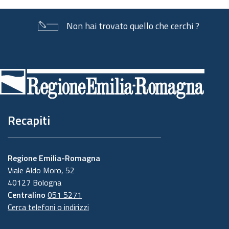
Non hai trovato quello che cerchi ?
Piè
di
pagina
Recapiti
Regione Emilia-Romagna
Viale Aldo Moro, 52
40127 Bologna
Centralino
051 5271
Cerca telefoni o indirizzi