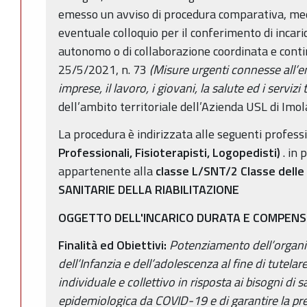
emesso un avviso di procedura comparativa, medi
eventuale colloquio per il conferimento di incaric
autonomo o di collaborazione coordinata e contin
25/5/2021, n. 73
(Misure urgenti connesse all’
imprese, il lavoro, i giovani, la salute ed i servizi t
dell’ambito territoriale dell’Azienda USL di Imol
La procedura è indirizzata alle seguenti professio
Professionali, Fisioterapisti, Logopedisti)
. in 
appartenente alla
classe L/SNT/2 Classe delle
SANITARIE DELLA RIABILITAZIONE
OGGETTO DELL'INCARICO DURATA E COMPEN
Finalità ed Obiettivi:
Potenziamento dell’organi
dell’Infanzia e dell’adolescenza
al fine di tutelar
individuale e collettivo in risposta ai bisogni di
epidemiologica da COVID-19 e di garantire la pre