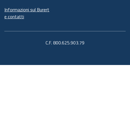
Informazioni sul Burert
e contatti
C.F. 800.625.903.79