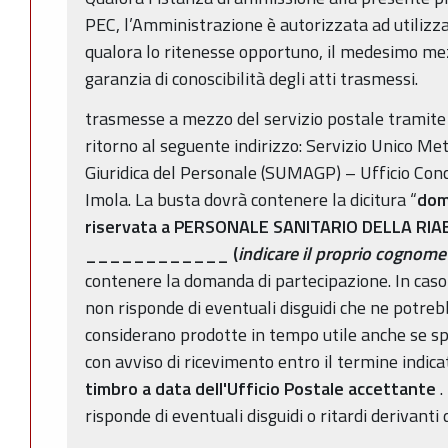
PEC, l’Amministrazione è autorizzata ad utilizz
qualora lo ritenesse opportuno, il medesimo mez
garanzia di conoscibilità degli atti trasmessi.
trasmesse a mezzo del servizio postale tramite
ritorno al seguente indirizzo: Servizio Unico M
Giuridica del Personale (SUMAGP) – Ufficio Conc
Imola. La busta dovrà contenere la dicitura “
dom
riservata a PERSONALE SANITARIO DELLA RIAB
____________
(
indicare il proprio cognom
contenere la domanda di partecipazione. In caso
non risponde di eventuali disguidi che ne potre
considerano prodotte in tempo utile anche se 
con avviso di ricevimento entro il termine indica
timbro a data dell'Ufficio Postale accettante
.
risponde di eventuali disguidi o ritardi derivanti 