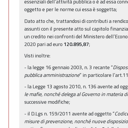
essenziali dell’attività pubblica o è ad essa conn
oggetto e per le norme cui essa è soggetta;
Dato atto che, trattandosi di contributi a rendic
assunti con il presente atto sul capitolo finanzia
un credito nei confronti del Ministero dell’Econ
2020 pari ad euro
120.895,87
;
Visti inoltre:
- la legge 16 gennaio 2003, n. 3 recante “
Disposi
pubblica amministrazione
” in particolare l’art.11
- la Legge 13 agosto 2010, n. 136 avente ad ogg
le mafie, nonché delega al Governo in materia d
successive modifiche;
- il D.Lgs n. 159/2011 avente ad oggetto “
Codice
misure di prevenzione, nonché nuove disposizio