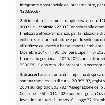
integrante e sostanziale del presente atto, pe
120.895,87
;
2. di imputare la somma complessiva di euro
12
10322
sul
capitolo
22203
“Contributi alle ammin
finalizzati all'eco-efficienza, per la riduzione d
edifici e strutture pubbliche e per lo sviluppo di
all'utilizzo dei mezzi a basso impatto ambienta
Dicembre 2014 n. 190; Delibera Cipe n. 43/2020)
finanziario gestionale 2020/2022, anno di pre
2386/2019 e ss.mm., che presenta la necessaria 
3. di
accertare,
a fronte dell’impegno di spesa di
somma complessiva di euro
120.895,87,
regist
2631 sul capitolo
E03
792
“Assegnazione dello 
Coesione - FSC 2014-2020 per emergenza Covid.
investimento. (art. 1, comma 6, Legge 27 dicem