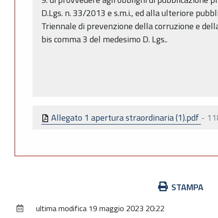
D.Lgs. n. 33/2013 e s.m.i., ed alla ulteriore pubb
Triennale di prevenzione della corruzione e della
bis comma 3 del medesimo D. Lgs..
Allegato 1 apertura straordinaria (1).pdf
-
11
Azioni
STAMPA
sul
ultima modifica
19 maggio 2023 20:22
documento