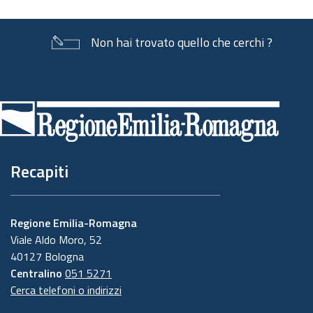
Non hai trovato quello che cerchi ?
Piè
di
pagina
Recapiti
Regione Emilia-Romagna
Viale Aldo Moro, 52
40127 Bologna
Centralino
051 5271
Cerca telefoni o indirizzi