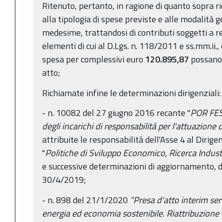
Ritenuto, pertanto, in ragione di quanto sopra r
alla tipologia di spese previste e alle modalità 
medesime, trattandosi di contributi soggetti a r
elementi di cui al D.Lgs. n. 118/2011 e ss.mm.ii.,
spesa per complessivi euro
120.895,87
possano 
atto;
Richiamate infine le determinazioni dirigenziali:
- n. 10082 del 27 giugno 2016 recante "
POR FES
degli incarichi di responsabilità per l'attuazione de
attribuite le responsabilità dell'Asse 4 al Dirig
"
Politiche di Sviluppo Economico, Ricerca Indust
e successive determinazioni di aggiornamento, da
30/4/2019;
- n. 898 del 21/1/2020
“Presa d'atto interim ser
energia ed economia sostenibile. Riattribuzione