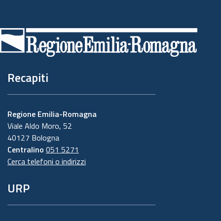
Piè
di
pagina
Recapiti
Regione Emilia-Romagna
Viale Aldo Moro, 52
40127 Bologna
Centralino
051 5271
Cerca telefoni o indirizzi
URP