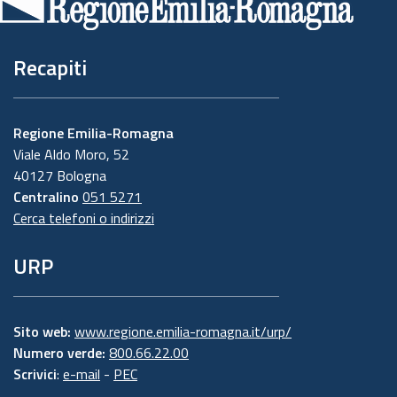
pagina
Recapiti
Regione Emilia-Romagna
Viale Aldo Moro, 52
40127 Bologna
Centralino
051 5271
Cerca telefoni o indirizzi
URP
Sito web:
www.regione.emilia-romagna.it/urp/
Numero verde:
800.66.22.00
Scrivici
:
e-mail
-
PEC