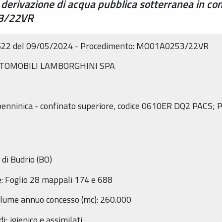
 derivazione di acqua pubblica sotterranea in c
53/22VR
 2622 del 09/05/2024 - Procedimento: MO01A0253/22VR
o: AUTOMOBILI LAMBORGHINI SPA
ppenninica - confinato superiore, codice 0610ER DQ2 PACS; P
di Budrio (BO)
e: Foglio 28 mappali 174 e 688
Volume annuo concesso (mc): 260.000
i; igienico e assimilati