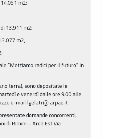
di 14.051 m2;
e di 13.911 m2;
di 3.077 m2;
2;
ale “Mettiamo radici per il futuro” in
iano terra), sono depositate le
artedì e venerdì dalle ore 9:00 alle
zzo e-mail lgelati @ arpae.it.
e presentate domande concorrenti,
ni di Rimini – Area Est Via