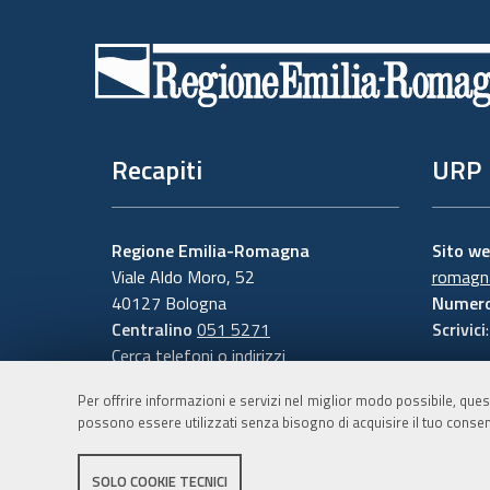
Piè
di
pagina
Recapiti
URP
Regione Emilia-Romagna
Sito w
Viale Aldo Moro, 52
romagna
40127 Bologna
Numero
Centralino
051 5271
Scrivici
Cerca telefoni o indirizzi
Per offrire informazioni e servizi nel miglior modo possibile, ques
possono essere utilizzati senza bisogno di acquisire il tuo consen
SOLO COOKIE TECNICI