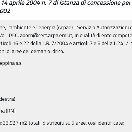
 14 aprile 2004 n. 7 di istanza di concessione per
0002
e, l'ambiente e l'energia (Arpae) - Servizio Autorizzazioni e 
/d - PEC: aoorn@cert.arpa.emr.it, in qualità di ente competen
ticoli 16 e 22 della L.R. 7/2004 e articoli 7 e 8 della L.241
i di aree del demanio idrico:
eppina s.s.
destra)
na (RN)
 33.927 m2 totali, distribuiti su 5 aree, così identificate: