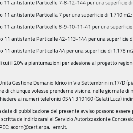
oglio 11 antistante Particelle 7-8-12-144 per una superficie 
glio 11 antistante Particella 7 per una superficie di 1.710 m2;
oglio 11 antistante Particelle 8-9-10-11-41 per una superfici
glio 11 antistante Particelle 42-113-144 per una superficie 
lio 11 antistante Particella 44 per una superficie di 1.178 m
 di cui il 20% a piantumazioni per adesione al progetto region
 - Unità Gestione Demanio Idrico in Via Settembrini n.17/D (p
e di chiunque volesse prenderne visione, nelle giornate di m
edere ai numeri telefonici 0541 319160 (Gelati Luca) indiri
lla data di pubblicazione del presente avviso possono esser
scritta da indirizzarsi al Servizio Autorizzazioni e Concessio
PEC: aoorn@cert.arpa. emr.it.