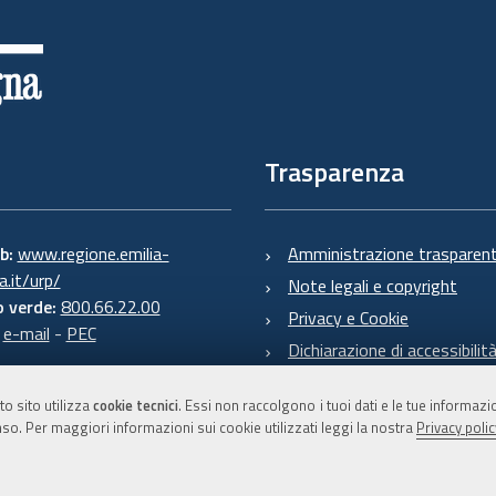
Trasparenza
eb:
www.regione.emilia-
Amministrazione trasparen
.it/urp/
Note legali e copyright
 verde:
800.66.22.00
Privacy e Cookie
:
e-mail
-
PEC
Dichiarazione di accessibilit
to sito utilizza
cookie tecnici
. Essi non raccolgono i tuoi dati e le tue informaz
so. Per maggiori informazioni sui cookie utilizzati leggi la nostra
Privacy polic
C.F. 800.625.903.79