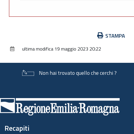
Azioni
STAMPA
sul
ultima modifica
19 maggio 2023 20:22
documento
Non hai trovato quello che cerchi ?
Piè
di
pagina
Recapiti