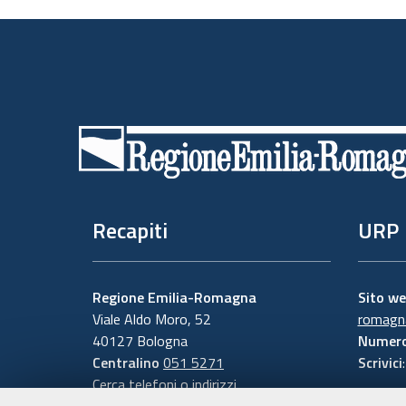
Piè
di
pagina
Recapiti
URP
Regione Emilia-Romagna
Sito w
Viale Aldo Moro, 52
romagna
40127 Bologna
Numero
Centralino
051 5271
Scrivici
Cerca telefoni o indirizzi