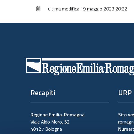
ultima modifica
19 maggio 2023 20:22
Piè
di
pagina
Recapiti
URP
Regione Emilia-Romagna
Sito w
Viale Aldo Moro, 52
romagna
40127 Bologna
Numero