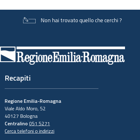
Non hai trovato quello che cerchi ?
Piè
di
pagina
Recapiti
Regione Emilia-Romagna
Viale Aldo Moro, 52
40127 Bologna
Centralino
051 5271
Cerca telefoni o indirizzi