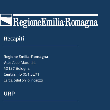
Piè
di
pagina
Recapiti
Regione Emilia-Romagna
Viale Aldo Moro, 52
40127 Bologna
Centralino
051 5271
Cerca telefoni o indirizzi
URP