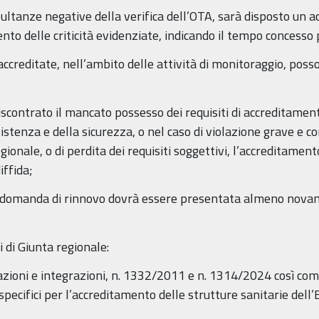
isultanze negative della verifica dell’OTA, sarà disposto un 
o delle criticità evidenziate, indicando il tempo concesso p
 accreditate, nell’ambito delle attività di monitoraggio, pos
 riscontrato il mancato possesso dei requisiti di accreditame
stenza e della sicurezza, o nel caso di violazione grave e co
egionale, o di perdita dei requisiti soggettivi, l’accreditame
iffida;
e domanda di rinnovo dovrà essere presentata almeno novant
di Giunta regionale:
azioni e integrazioni, n. 1332/2011 e n. 1314/2024 così c
 specifici per l’accreditamento delle strutture sanitarie del