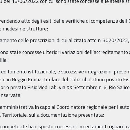
 del 16/06/2022 con cui sono state concesse alle stesse st
endendo atto degli esiti delle verifiche di competenza dell
le medesime strutture;
ento delle prescrizioni di cui al citato atto n. 3020/2023;
no state concesse ulteriori variazioni dell’accreditamento 
lia;
editamento istituzionale, e successive integrazioni, presen
egale in Reggio Emilia, titolare del Poliambulatorio privato
torio privato FisioMediLab, via XX Settembre n. 6, Rio Salic
conservata;
 amministrativa in capo al Coordinatore regionale per l’auto
 Territoriale, sulla documentazione presentata;
ompetente ha disposto i necessari accertamenti riguardo al