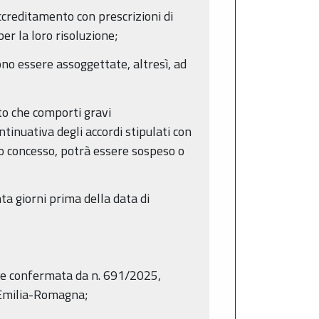
accreditamento con prescrizioni di
er la loro risoluzione;
sono essere assoggettate, altresì, ad
nto che comporti gravi
ntinuativa degli accordi stipulati con
nto concesso, potrà essere sospeso o
a giorni prima della data di
ome confermata da n. 691/2025,
l’Emilia-Romagna;