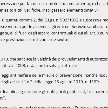
 necessarie per la concessione dell’accreditamento, e che, a 
in esito a tali verifiche, insorgessero elementi ostativi;
. 8 quater, comma 2, del D.Lgs. n. 502/1992 e successive modi
e vincolo per le aziende e gli enti del Servizio sanitario n
te, al di fuori degli accordi contrattuali di cui all’art. 8 q
tà e prestazioni effettivamente svolte;
/2019, che sancisce la validità dei provvedimenti di autorizzaz
bbraio 2008, n. 4, e ne fa salvi gli effetti;
 leggi antimafia e delle misure di prevenzione, nonché nuove
gli articoli 1 e 2 della legge 13 agosto 2010, n. 136”;
 disciplina riguardante gli obblighi di pubblicità, trasparen
ni”;
ganica in materia di organizzazione dell'Ente e gestione d