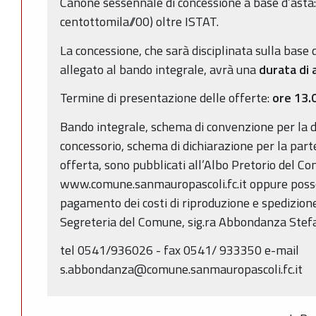
Canone sessennale di concessione a base d’asta
centottomila//00) oltre ISTAT.
La concessione, che sarà disciplinata sulla base 
allegato al bando integrale, avrà una
durata di a
Termine di presentazione delle offerte:
ore 13.
Bando integrale, schema di convenzione per la d
concessorio, schema di dichiarazione per la part
offerta, sono pubblicati all’Albo Pretorio del 
www.comune.sanmauropascoli.fc.it oppure posso
pagamento dei costi di riproduzione e spedizione,
Segreteria del Comune, sig.ra Abbondanza Stefani
tel 0541/936026 - fax 0541/ 933350 e-mail
s.abbondanza@comune.sanmauropascoli.fc.it