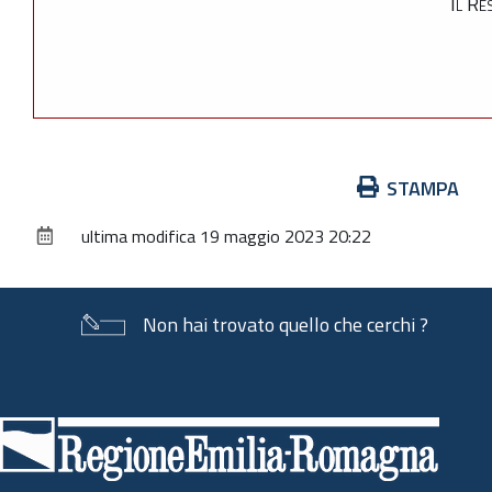
Il Re
Azioni
STAMPA
sul
ultima modifica
19 maggio 2023 20:22
documento
Non hai trovato quello che cerchi ?
Piè
di
pagina