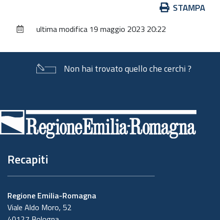
Azioni
STAMPA
sul
ultima modifica
19 maggio 2023 20:22
documento
Non hai trovato quello che cerchi ?
Piè
di
pagina
Recapiti
Regione Emilia-Romagna
Viale Aldo Moro, 52
40127 Bologna