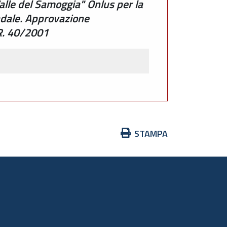
Valle del Samoggia" Onlus per la
radale. Approvazione
.R. 40/2001
Azioni
STAMPA
sul
documento