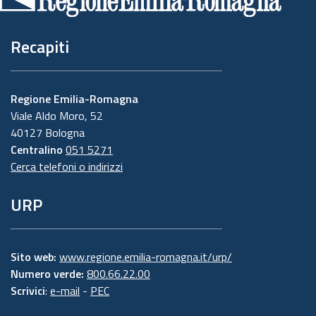
pagina
Recapiti
Regione Emilia-Romagna
Viale Aldo Moro, 52
40127 Bologna
Centralino
051 5271
Cerca telefoni o indirizzi
URP
Sito web:
www.regione.emilia-romagna.it/urp/
Numero verde:
800.66.22.00
Scrivici
:
e-mail
-
PEC