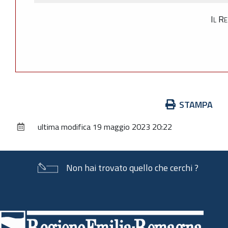
Il R
Azioni
STAMPA
sul
ultima modifica
19 maggio 2023 20:22
documento
Non hai trovato quello che cerchi ?
Piè
di