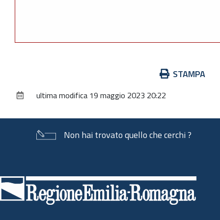
Azioni
STAMPA
sul
ultima modifica
19 maggio 2023 20:22
documento
Non hai trovato quello che cerchi ?
Piè
di
pagina