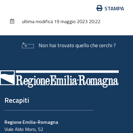
Azioni
STAMPA
sul
ultima modifica
19 maggio 2023 20:22
documento
Non hai trovato quello che cerchi ?
Piè
di
pagina
Recapiti
Regione Emilia-Romagna
Viale Aldo Moro, 52