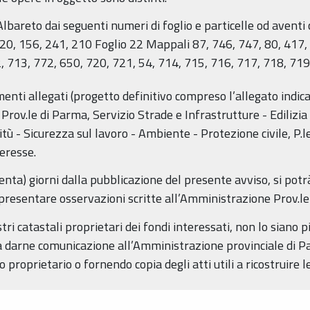
lbareto dai seguenti numeri di foglio e particelle od aventi 
 20, 156, 241, 210 Foglio 22 Mappali 87, 746, 747, 80, 417,
, 713, 772, 650, 720, 721, 54, 714, 715, 716, 717, 718, 719
menti allegati (progetto definitivo compreso l’allegato indi
rov.le di Parma, Servizio Strade e Infrastrutture - Edilizia 
tù - Sicurezza sul lavoro - Ambiente - Protezione civile, P.l
eresse.
enta) giorni dalla pubblicazione del presente avviso, si potr
esentare osservazioni scritte all’Amministrazione Prov.le
stri catastali proprietari dei fondi interessati, non lo siano p
darne comunicazione all’Amministrazione provinciale di Par
proprietario o fornendo copia degli atti utili a ricostruire 