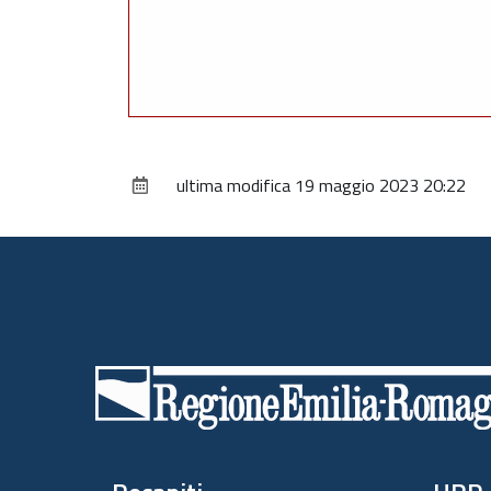
ultima modifica
19 maggio 2023 20:22
Piè
di
pagina