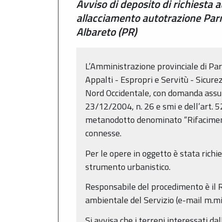
Avviso di deposito di richiesta
allacciamento autotrazione Par
Albareto (PR)
L’Amministrazione provinciale di Parm
Appalti - Espropri e Servitù - Sicur
Nord Occidentale, con domanda assunta
23/12/2004, n. 26 e smi e dell’art. 
metanodotto denominato “Rifaciment
connesse.
Per le opere in oggetto è stata richi
strumento urbanistico.
Responsabile del procedimento è il R
ambientale del Servizio (e-mail m.mi
Si avvisa che i terreni interessati da