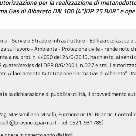
 autorizzazione per la realizzazione di metanodo
ma Gas di Albareto DN 100 (4")DP 75 BAR" e ope
a - Servizio Strade e Infrastrutture - Edilizia scolastica e 
ezza sul lavoro - Ambiente - Protezione civile - rende noto
 a ns. prot. n. 44050 del 24/6/2015, ha chiesto, ai sensi dell
52 quater/sexies del DPR 8/6/2001, n. 327 e smi, l’autorizzaz
o Allacciamento Autotrazione Parma Gas di Albareto” DN 
esta la dichiarazione di pubblica utilità, il provvedimento a
ag. Massimiliano Miselli, Funzionario PO Bilancio, Controllo
selli@provincia.parma.it - tel. 0521-931785).
lle opere in oggetto sono distinti: