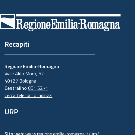
Piè
di
pagina
Recapiti
Regione Emilia-Romagna
Viale Aldo Moro, 52
40127 Bologna
Centralino
051 5271
Cerca telefoni o indirizzi
URP
Sito web:
www.regione.emilia-romagna.it/urp/