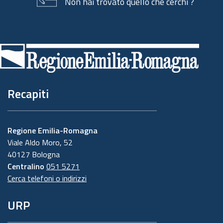
Non hai trovato quello che cerchi ?
Piè
di
pagina
Recapiti
Regione Emilia-Romagna
Viale Aldo Moro, 52
40127 Bologna
Centralino
051 5271
Cerca telefoni o indirizzi
URP