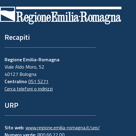
di
pagina
Recapiti
Regione Emilia-Romagna
Viale Aldo Moro, 52
40127 Bologna
Centralino
051 5271
Cerca telefoni o indirizzi
URP
Sito web:
www.regione.emilia-romagna.it/urp/
Numero verde:
800.66.22.00