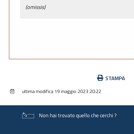
(omissis)
Azioni
STAMPA
sul
ultima modifica
19 maggio 2023 20:22
documento
Non hai trovato quello che cerchi ?
Piè