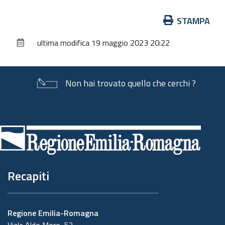
Azioni
STAMPA
sul
ultima modifica
19 maggio 2023 20:22
documento
Non hai trovato quello che cerchi ?
Piè
di
pagina
Recapiti
Regione Emilia-Romagna
Viale Aldo Moro, 52