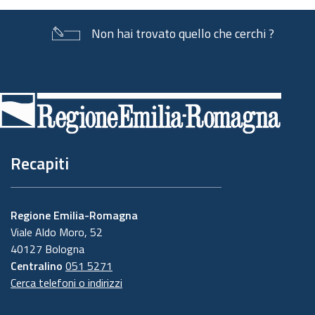
Non hai trovato quello che cerchi ?
Piè
di
pagina
Recapiti
Regione Emilia-Romagna
Viale Aldo Moro, 52
40127 Bologna
Centralino
051 5271
Cerca telefoni o indirizzi