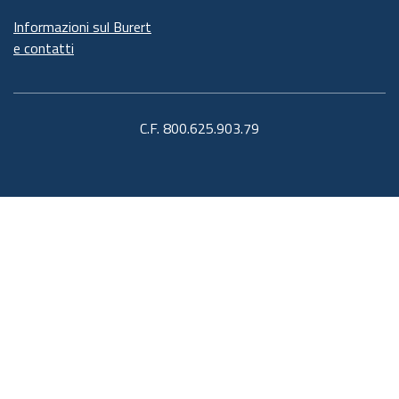
Informazioni sul Burert
e contatti
C.F. 800.625.903.79