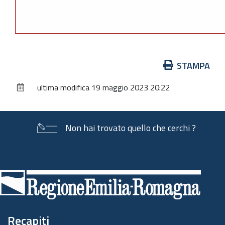
Azioni
STAMPA
sul
ultima modifica
19 maggio 2023 20:22
documento
Non hai trovato quello che cerchi ?
Piè
di
pagina
Recapiti