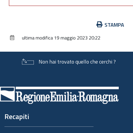
Azioni
STAMPA
sul
ultima modifica
19 maggio 2023 20:22
documento
Non hai trovato quello che cerchi ?
Piè
di
pagina
Recapiti