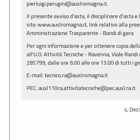
pierluigi.perugini@auslromagna.it.
Il presente avviso d’asta, il disciplinare d’asta e 
sito: www.auslromagna.it, link relativo alla pr
Amministrazione Trasparente - Bandi di gara
Per ogni informazione e per ottenere copia dell
all'U.O. Attività Tecniche - Ravenna, Viale Randi
285799, dalle ore 9.00 alle ore 13.00 di tutti i gio
E-mail: tecnico.ra@auslromagna.it
PEC: ausl110ra.attivitatecniche@pec.ausl.ra.it.
iL Dire