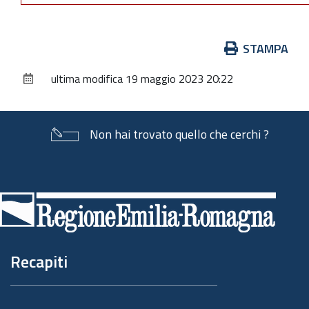
Azioni
STAMPA
sul
ultima modifica
19 maggio 2023 20:22
documento
Non hai trovato quello che cerchi ?
Piè
di
pagina
Recapiti