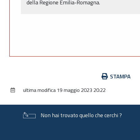
della Regione Emilia-Romagna.
Azioni
STAMPA
sul
ultima modifica
19 maggio 2023 20:22
documento
Non hai trovato quello che cerchi ?
Piè