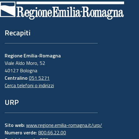
di
pagina
Recapiti
Regione Emilia-Romagna
Viale Aldo Moro, 52
40127 Bologna
Centralino
051 5271
Cerca telefoni o indirizzi
URP
Sito web:
www.regione.emilia-romagna.it/urp/
Numero verde:
800.66.22.00