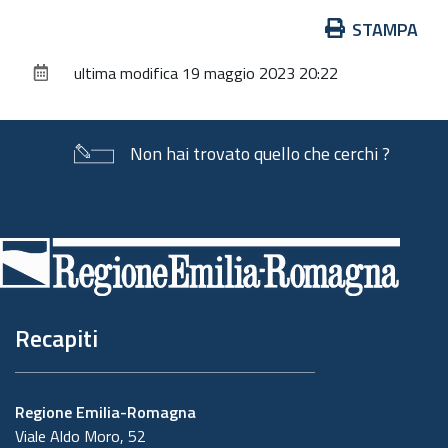
Azioni
STAMPA
sul
ultima modifica
19 maggio 2023 20:22
documento
Non hai trovato quello che cerchi ?
Piè
di
pagina
Recapiti
Regione Emilia-Romagna
Viale Aldo Moro, 52