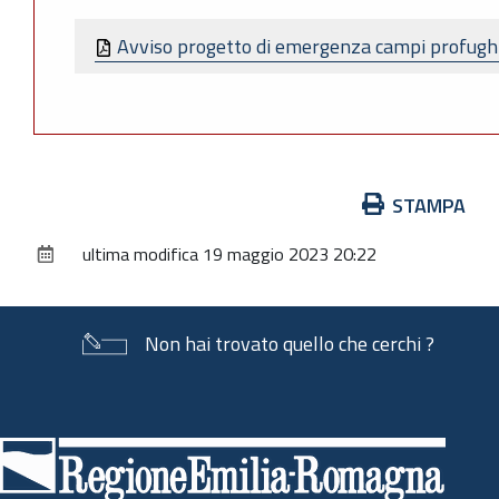
Avviso progetto di emergenza campi profugh
Azioni
STAMPA
sul
ultima modifica
19 maggio 2023 20:22
documento
Non hai trovato quello che cerchi ?
Piè
di
pagina