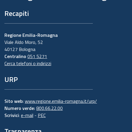
Recapiti
Regione Emilia-Romagna
Viale Aldo Moro, 52
40127 Bologna
Centralino
051 5271
Cerca telefoni o indirizzi
URP
Sito web:
www.regione.emilia-romagna.it/urp/
Numero verde:
800.66.22.00
Scrivici
:
e-mail
-
PEC
Trasparenza