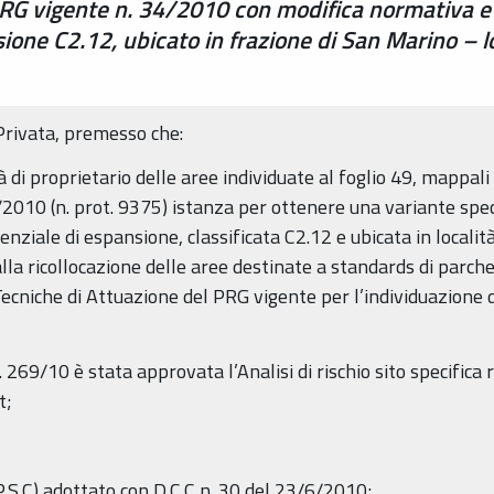
PRG vigente n. 34/2010 con modifica normativa e c
ione C2.12, ubicato in frazione di San Marino – l
 Privata, premesso che:
à di proprietario delle aree individuate al foglio 49, mappal
010 (n. prot. 9375) istanza per ottenere una variante specif
enziale di espansione, classificata C2.12 e ubicata in locali
lla ricollocazione delle aree destinate a standards di parch
cniche di Attuazione del PRG vigente per l’individuazione d
. 269/10 è stata approvata l’Analisi di rischio sito specifica
t;
P.S.C) adottato con D.C.C n. 30 del 23/6/2010;