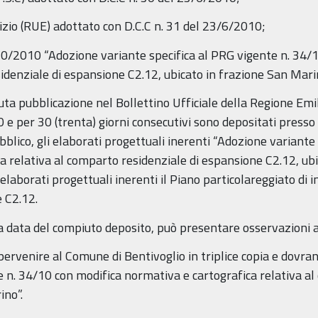
lizio (RUE) adottato con D.C.C n. 31 del 23/6/2010;
28/10/2010 “Adozione variante specifica al PRG vigente n. 34
sidenziale di espansione C2.12, ubicato in frazione San Mari
uta pubblicazione nel Bollettino Ufficiale della Regione Em
 e per 30 (trenta) giorni consecutivi sono depositati press
ubblico, gli elaborati progettuali inerenti “Adozione variant
a relativa al comparto residenziale di espansione C2.12, ub
laborati progettuali inerenti il Piano particolareggiato di in
 C2.12.
la data del compiuto deposito, può presentare osservazioni a
ervenire al Comune di Bentivoglio in triplice copia e dovran
te n. 34/10 con modifica normativa e cartografica relativa a
ino”.