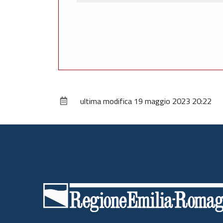
ultima modifica
19 maggio 2023 20:22
Piè
di
pagina