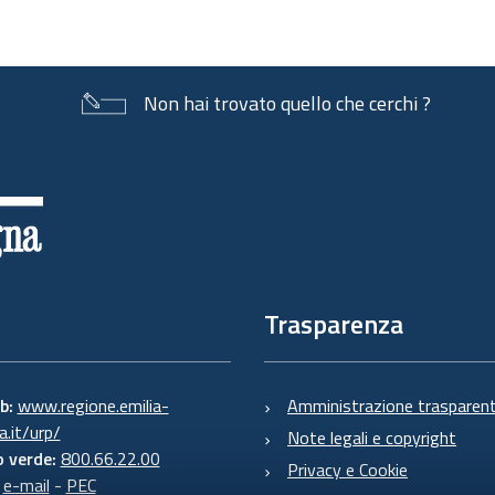
Non hai trovato quello che cerchi ?
Trasparenza
eb:
www.regione.emilia-
Amministrazione trasparen
.it/urp/
Note legali e copyright
 verde:
800.66.22.00
Privacy e Cookie
:
e-mail
-
PEC