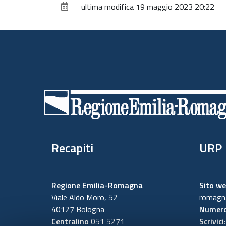
ultima modifica
19 maggio 2023 20:22
Piè
di
pagina
Recapiti
URP
Regione Emilia-Romagna
Sito w
Viale Aldo Moro, 52
romagna
40127 Bologna
Numero
Centralino
051 5271
Scrivici