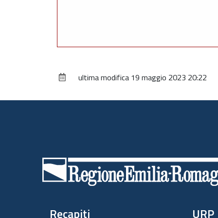
ultima modifica
19 maggio 2023 20:22
Piè
di
pagina
Recapiti
URP