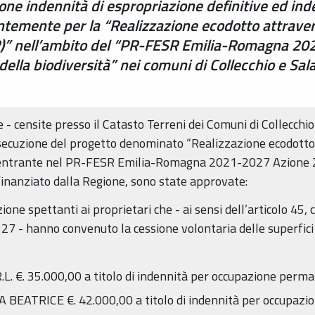
ne indennità di espropriazione definitive ed inde
temente per la “Realizzazione ecodotto attraverso
(PR)” nell’ambito del “PR-FESR Emilia-Romagna 20
della biodiversità” nei comuni di Collecchio e Sa
e - censite presso il Catasto Terreni dei Comuni di Collecchi
cuzione del progetto denominato “Realizzazione ecodotto at
, rientrante nel PR-FESR Emilia-Romagna 2021-2027 Azione 2
finanziato dalla Regione, sono state approvate:
zione spettanti ai proprietari che - ai sensi dell’articolo 4
7 - hanno convenuto la cessione volontaria delle superfici d
. €. 35.000,00 a titolo di indennità per occupazione perm
BEATRICE €. 42.000,00 a titolo di indennità per occupazi