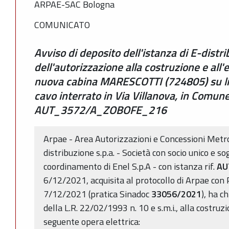
ARPAE-SAC Bologna
COMUNICATO
Avviso di deposito dell'istanza di E-distrib
dell'autorizzazione alla costruzione e all
nuova cabina MARESCOTTI (724805) su l
cavo interrato in Via Villanova, in Comune
AUT_3572/A_ZOBOFE_216
Arpae - Area Autorizzazioni e Concessioni Metr
distribuzione s.p.a. - Società con socio unico e s
coordinamento di Enel S.p.A - con istanza rif.
AU
6/12/2021, acquisita al protocollo di Arpae co
7/12/2021 (pratica Sinadoc
33056/2021
), ha c
della L.R. 22/02/1993 n. 10 e s.m.i., alla costruzi
seguente opera elettrica: