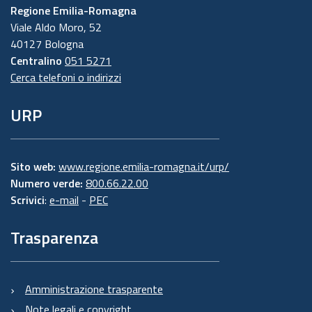
Regione Emilia-Romagna
Viale Aldo Moro, 52
40127 Bologna
Centralino
051 5271
Cerca telefoni o indirizzi
URP
Sito web:
www.regione.emilia-romagna.it/urp/
Numero verde:
800.66.22.00
Scrivici
:
e-mail
-
PEC
Trasparenza
Amministrazione trasparente
Note legali e copyright