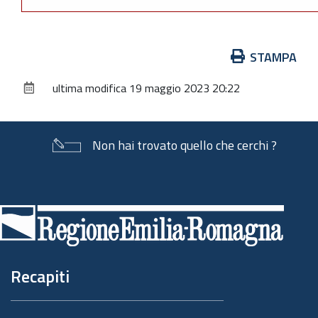
Azioni
STAMPA
sul
ultima modifica
19 maggio 2023 20:22
documento
Non hai trovato quello che cerchi ?
Piè
di
pagina
Recapiti