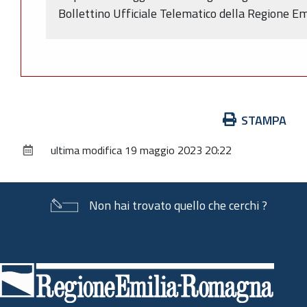
Bollettino Ufficiale Telematico della Regione E
Azioni
STAMPA
sul
ultima modifica
19 maggio 2023 20:22
documento
Non hai trovato quello che cerchi ?
Piè
di
pagina